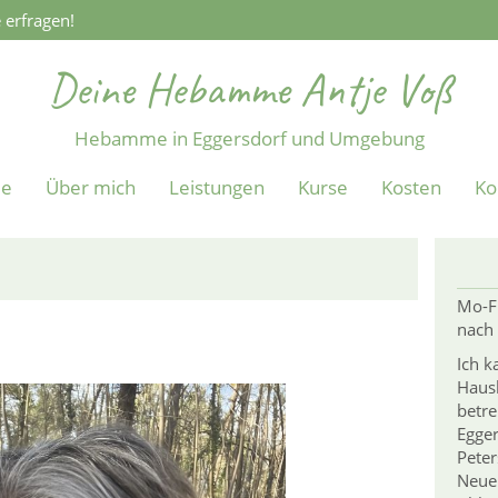
 erfragen!
Deine Hebamme Antje Voß
Hebamme in Eggersdorf und Umgebung
e
Über mich
Leistungen
Kurse
Kosten
Ko
Mo-F
nach 
Ich k
Haus
betre
Egger
Peter
Neue