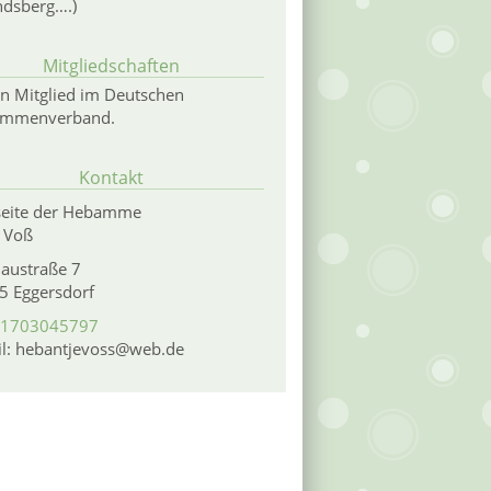
ndsberg….)
Mitgliedschaften
in Mitglied im Deutschen
mmenverband.
Kontakt
eite der Hebamme
 Voß
austraße 7
5 Eggersdorf
1703045797
il: hebantjevoss@web.de