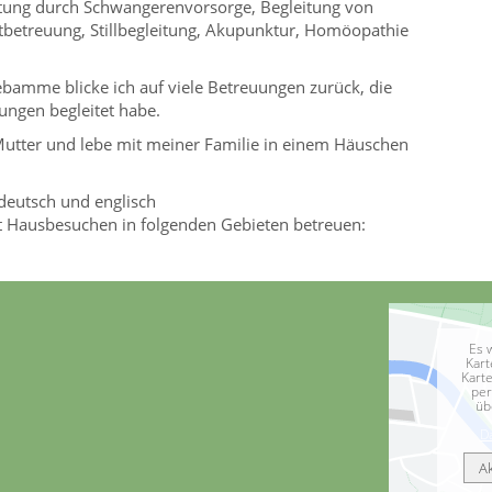
leitung durch Schwangerenvorsorge, Begleitung von
betreuung, Stillbegleitung, Akupunktur, Homöopathie
Hebamme blicke ich auf viele Betreuungen zurück, die
ungen begleitet habe.
e Mutter und lebe mit meiner Familie in einem Häuschen
deutsch und englisch
it Hausbesuchen in folgenden Gebieten betreuen:
Es 
Kart
Kart
per
üb
D
A